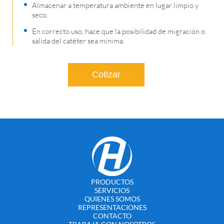
Almacenar a temperatura ambiente en lugar limpio y
seco.
En correcto uso, hace que la posibilidad de migración o
salida del catéter sea mínima.
Cotizar
PRODUCTOS
SERVICIOS
QUIENES SOMOS
REPRESENTACIONES
CONTACTO