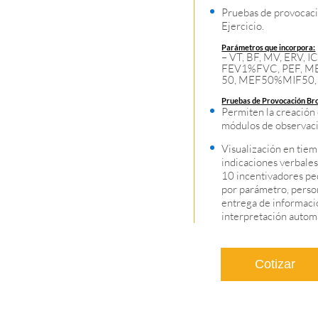
Pruebas de provocaci
Ejercicio.
Parámetros que incorpora:
– VT, BF, MV, ERV, I
FEV1%FVC, PEF, ME
50, MEF50%MIF50, e
Pruebas de Provocación Br
Permiten la creación 
módulos de observaci
Visualización en tiem
indicaciones verbales.
10 incentivadores ped
por parámetro, person
entrega de informació
interpretación autom
Cotizar