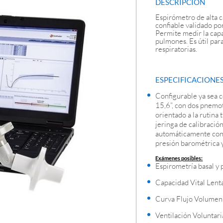
DESCRIPCIÓN
Espirómetro de alta c
confiable validado po
Permite medir la capac
pulmones. Es útil pa
respiratorias.
ESPECIFICACIONE
Configurable ya sea 
15,6”, con dos pnemo
orientado a la rutina
jeringa de calibració
automáticamente cond
presión barométrica y 
Exámenes posibles:
Espirometría basal y
Capacidad Vital Lent
Curva Flujo Volumen
Ventilación Volunta