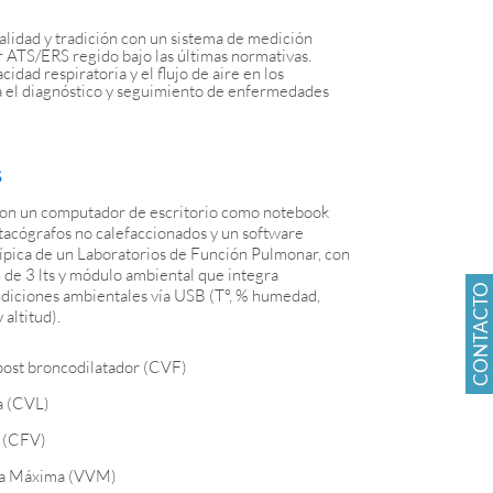
alidad y tradición con un sistema de medición
r ATS/ERS regido bajo las últimas normativas.
idad respiratoria y el flujo de aire en los
ra el diagnóstico y seguimiento de enfermedades
S
con un computador de escritorio como notebook
tacógrafos no calefaccionados y un software
 típica de un Laboratorios de Función Pulmonar, con
n de 3 lts y módulo ambiental que integra
CONTACTO
iciones ambientales vía USB (T°, % humedad,
altitud).
 post broncodilatador (CVF)
a (CVL)
 (CFV)
ria Máxima (VVM)