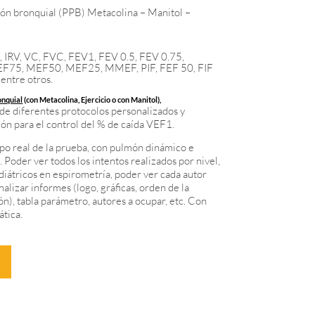
ón bronquial (PPB) Metacolina – Manitol –
C, IRV, VC, FVC, FEV1, FEV 0.5, FEV 0.75,
F75, MEF50, MEF25, MMEF, PIF, FEF 50, FIF
ntre otros.
onquial
(con Metacolina, Ejercicio o con Manitol),
de diferentes protocolos personalizados y
ón para el control del % de caída VEF1.
po real de la prueba, con pulmón dinámico e
 Poder ver todos los intentos realizados por nivel,
iátricos en espirometría, poder ver cada autor
alizar informes (logo, gráficas, orden de la
n), tabla parámetro, autores a ocupar, etc. Con
ática.