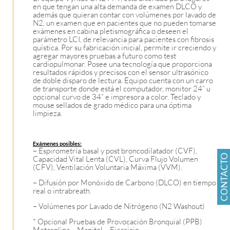
en que tengan una alta demanda de examen DLCO y
además que quieran contar con volúmenes por lavado de
N2, un examen que en pacientes que no pueden tomarse
exámenes en cabina pletismográfica o deseen el
parámetro LCI, de relevancia para pacientes con fibrosis
quística. Por su fabricación inicial, permite ir creciendo y
agregar mayores pruebas a futuro como test
cardiopulmonar. Posee una tecnología que proporciona
resultados rápidos y precisos con el sensor ultrasónico
de doble disparo de lectura. Equipo cuenta con un carro
de transporte donde está el computador, monitor 24” u
opcional curvo de 34” e impresora a color. Teclado y
mouse sellados de grado médico para una óptima
limpieza.
Exámenes posibles:
– Espirometría basal y post broncodilatador (CVF),
CONTACTO
Capacidad Vital Lenta (CVL), Curva Flujo Volumen
(CFV), Ventilación Voluntaria Máxima (VVM).
– Difusión por Monóxido de Carbono (DLCO) en tiempo
real o intrabreath.
– Volúmenes por Lavado de Nitrógeno (N2 Washout)
* Opcional Pruebas de Provocación Bronquial (PPB)
Metacolina – Manitol – Ejercicio.