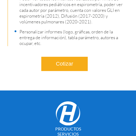
incentivadores pediátricos en espirometría, poder ver
cada autor por parámetro, cuenta con valores GLI en
espirometría (2012), Difusión (2017-2020) y
volúmenes pulmonares (2020-2021).
Personalizar informes (logo, gráficas, orden de la
entrega de información), tabla parámetro, autores a
ocupar, etc.
Cotizar
PRODUCTOS
SERVICIOS