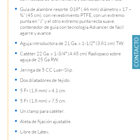
Guía de alambre resorte .018″ (.46 mm) diámetro x 17 –
¾” (45 cm), con revestimiento PTFE, con un extremo
punta en “J” y el otro extremo punta recta suave,
contenedor de guía con tecnología Advancer de fácil
agarre y avance.
CONTACTO
Aguja introductora de 21 Ga. x 1-1/2″ (3.81 cm) TW.
Catéter 22 Ga. x 1-3/4″ (4.45 cm) Radiopaco sobre
aguja de 25 Ga RW.
Jeringa de 5 CC Luer-Slip.
Dos dilatadores de tejido.
5 Fr (1,8 mm) x 4,1 cm.
5 Fr (1,8 mm) x 7,5 cm.
Un clamp para catéter.
Aleta de fijación ajustable.
Libre de Látex.